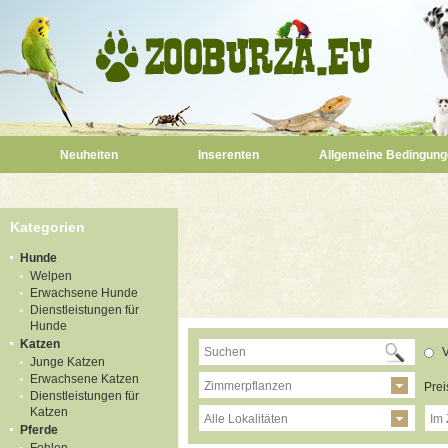
Neuheiten
Inserenten
Allgemeine Bedingung
Kategorien
Hunde
Welpen
Erwachsene Hunde
Dienstleistungen für
Hunde
Katzen
V
Junge Katzen
Erwachsene Katzen
Zimmerpflanzen
Prei
Dienstleistungen für
Katzen
Alle Lokalitäten
Im 
Pferde