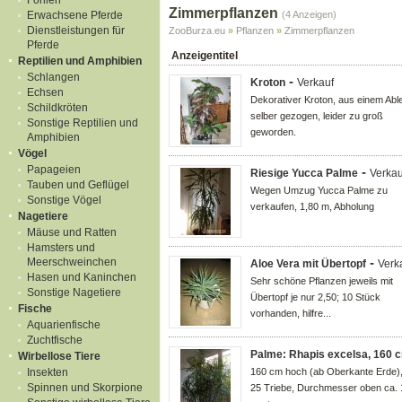
Fohlen
Zimmerpflanzen
Erwachsene Pferde
(4 Anzeigen)
Dienstleistungen für
ZooBurza.eu
»
Pflanzen
»
Zimmerpflanzen
Pferde
Anzeigentitel
Reptilien und Amphibien
Schlangen
-
Kroton
Verkauf
Echsen
Dekorativer Kroton, aus einem Abl
Schildkröten
selber gezogen, leider zu groß
Sonstige Reptilien und
geworden.
Amphibien
Vögel
Papageien
-
Riesige Yucca Palme
Verkau
Tauben und Geflügel
Wegen Umzug Yucca Palme zu
Sonstige Vögel
verkaufen, 1,80 m, Abholung
Nagetiere
Mäuse und Ratten
Hamsters und
-
Meerschweinchen
Aloe Vera mit Übertopf
Verk
Hasen und Kaninchen
Sehr schöne Pflanzen jeweils mit
Sonstige Nagetiere
Übertopf je nur 2,50; 10 Stück
Fische
vorhanden, hilfre...
Aquarienfische
Zuchtfische
Palme: Rhapis excelsa, 160 
Wirbellose Tiere
Insekten
160 cm hoch (ab Oberkante Erde),
Spinnen und Skorpione
25 Triebe, Durchmesser oben ca.